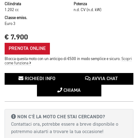
Cilindrata
Potenza
1.202 cc
n.d. CV (n.d. kW)
Classe emiss.
Euro 3
€ 7.900
PRENOTA ONLINE
Blocca questa moto con un anticipo di €500 in modo semplice e sicuro.
Scopri
come funziona
RICHIEDI INFO
AVVIA CHAT
CHIAMA
NON C'È LA MOTO CHE STAI CERCANDO?
Contattaci ora, potrebbe essere a breve disponibile o
potremmo aiutarti a trovare la tua occasione!