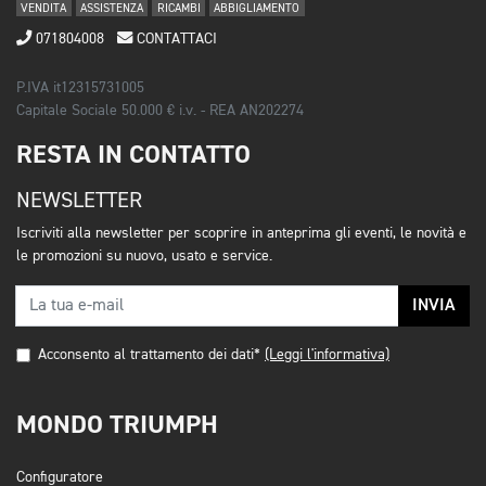
VENDITA
ASSISTENZA
RICAMBI
ABBIGLIAMENTO
071804008
CONTATTACI
P.IVA it12315731005
Capitale Sociale 50.000 € i.v. - REA AN202274
RESTA IN CONTATTO
NEWSLETTER
Iscriviti alla newsletter per scoprire in anteprima gli eventi, le novità e
le promozioni su nuovo, usato e service.
INVIA
Acconsento al trattamento dei dati*
(Leggi l'informativa)
MONDO TRIUMPH
Configuratore