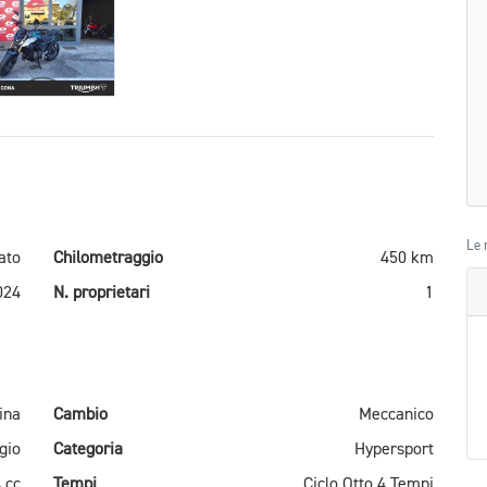
Le 
ato
Chilometraggio
450 km
024
N. proprietari
1
ina
Cambio
Meccanico
gio
Categoria
Hypersport
 cc
Tempi
Ciclo Otto 4 Tempi