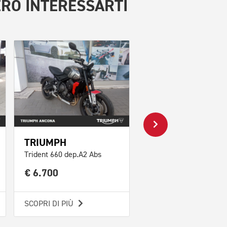
RO INTERESSARTI
TRIUMPH
BENELLI
Trident 660 dep.A2 Abs
502 C abs E5
€ 6.700
€ 4.000
SCOPRI DI PIÙ
SCOPRI DI PIÙ