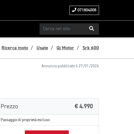
071804008
Ricerca moto
Usate
Qj Motor
Srk 600
Annuncio pubblicato il 27/01/2026
Prezzo
€ 4.990
Passaggio di proprietà escluso