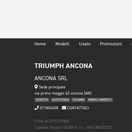
Home
Modelli
Usato
Promozioni
TRIUMPH ANCONA
ANCONA SRL
Sede principale
via primo maggio 62 ancona (AN)
VENDITA
ASSISTENZA
RICAMBI
ABBIGLIAMENTO
071804008
CONTATTACI
P.IVA it12315731005
Capitale Sociale 50.000 € i.v. - REA AN202274