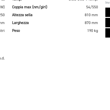
Inv
kW)
Coppia max (nm/giri)
54/550
250
Altezza sella
810 mm
 mm
Larghezza
870 mm
itri
Peso
190 kg
n.d.