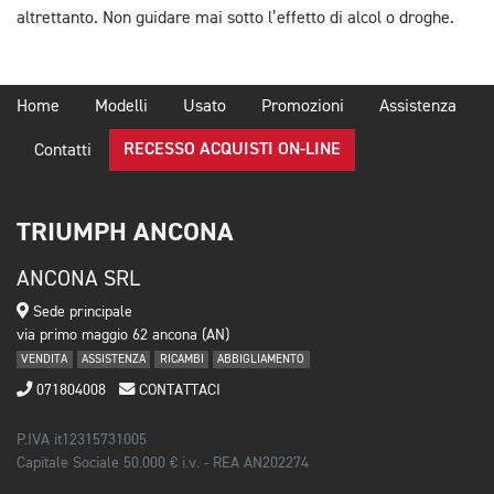
altrettanto. Non guidare mai sotto l’effetto di alcol o droghe.
Home
Modelli
Usato
Promozioni
Assistenza
RECESSO ACQUISTI ON-LINE
Contatti
TRIUMPH ANCONA
ANCONA SRL
Sede principale
via primo maggio 62 ancona (AN)
VENDITA
ASSISTENZA
RICAMBI
ABBIGLIAMENTO
071804008
CONTATTACI
P.IVA it12315731005
Capitale Sociale 50.000 € i.v. - REA AN202274