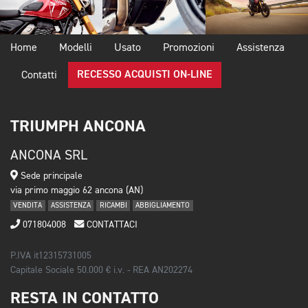
Home
Modelli
Usato
Promozioni
Assistenza
RECESSO ACQUISTI ON-LINE
Contatti
TRIUMPH ANCONA
ANCONA SRL
Sede principale
via primo maggio 62 ancona (AN)
VENDITA
ASSISTENZA
RICAMBI
ABBIGLIAMENTO
071804008
CONTATTACI
P.IVA it12315731005
Capitale Sociale 50.000 € i.v. - REA AN202274
RESTA IN CONTATTO