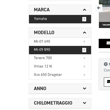
MARCA
Yamaha
1
MODELLO
Mt-07 690
1
Mt-09 890
1
Tenere 700
1
Vmax 12 N
1
Con
Xvs 650 Dragstar
1
ANNO
CHILOMETRAGGIO