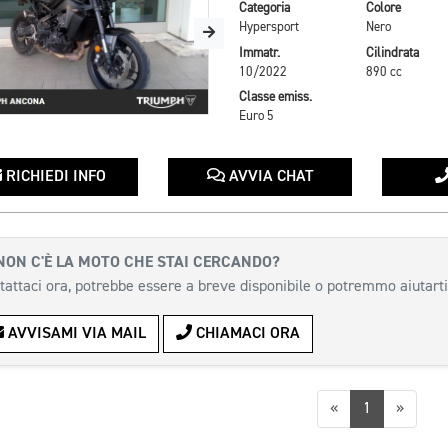
Categoria
Colore
Hypersport
Nero
Immatr.
Cilindrata
10/2022
890 cc
Classe emiss.
Euro 5
RICHIEDI INFO
AVVIA CHAT
NON C'È LA MOTO CHE STAI CERCANDO?
tattaci ora, potrebbe essere a breve disponibile o potremmo aiutarti
AVVISAMI VIA MAIL
CHIAMACI ORA
Precedente
Succes
«
1
»