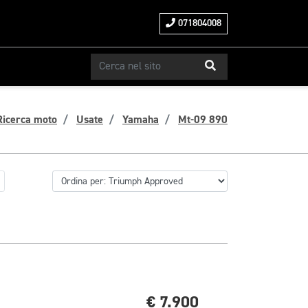
071804008
Ricerca moto
Usate
Yamaha
Mt-09 890
€ 7.900