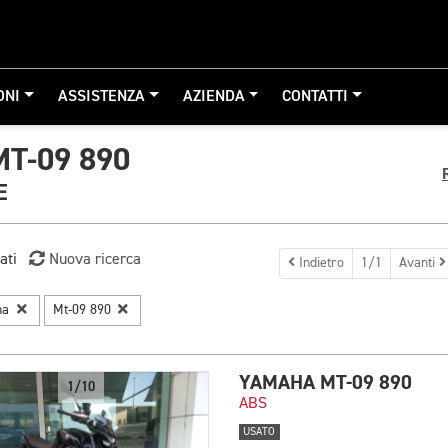
ONI
ASSISTENZA
AZIENDA
CONTATTI
T-09 890
E
ati
Nuova ricerca
Indietro
1/1
Avanti
ha
Mt-09 890
YAMAHA MT-09 890
1/10
ABS
USATO